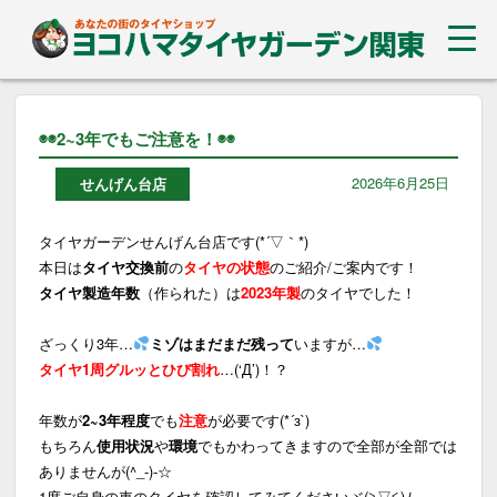
◉◉2~3年でもご注意を！◉◉
2026年6月25日
せんげん台店
タイヤガーデンせんげん台店です(*´▽｀*)
本日は
タイヤ交換前
の
タイヤの状態
のご紹介/ご案内です！
タイヤ製造年数
（作られた）は
2023年製
のタイヤでした！
ざっくり3年…
ミゾはまだまだ残って
いますが…
タイヤ1周グルッとひび割れ
…(‘Д’)！？
年数が
2~3年程度
でも
注意
が必要です(*´з`)
もちろん
使用状況
や
環境
でもかわってきますので全部が全部では
ありませんが(^_-)-☆
1度ご自身の車のタイヤを確認してみてくださいヾ(≧▽≦)ﾉ