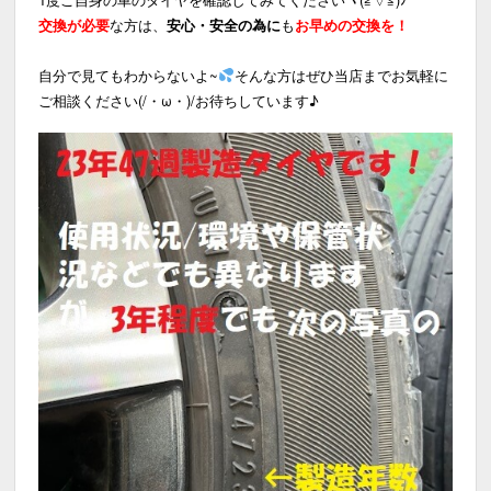
交換が必要
な方は、
安心・安全の為に
も
お早めの交換を！
自分で見てもわからないよ~
そんな方はぜひ当店までお気軽に
ご相談ください(/・ω・)/お待ちしています♪