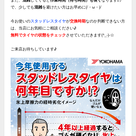
で、少しでも
混雑
を避けたい方はお早めに(/・ω・)/
今お使いの
スタッドレスタイヤ
が
交換時期
なのか判断できない方
は、当店にお気軽にご相談ください♪
無料でタイヤの状態をチェック
させていただきます(^_-)-☆
ご来店お待ちしています♪