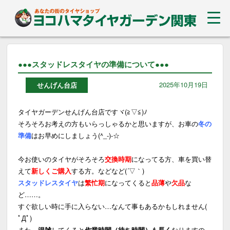
●●●スタッドレスタイヤの準備について●●●
2025年10月19日
せんげん台店
タイヤガーデンせんげん台店ですヾ(≧▽≦)ﾉ
そろそろお考えの方もいらっしゃるかと思いますが、お車の
冬の
準備
はお早めにしましょう(^_-)-☆
今お使いのタイヤがそろそろ
交換時期
になってる方、車を買い替
えて
新しくご購入
する方。などなど(´▽｀)
スタッドレスタイヤ
は
繁忙期
になってくると
品薄
や
欠品
な
ど……。
すぐ欲しい時に手に入らない…なんて事もあるかもしれません(
ﾟДﾟ)
また、
混雑
してくると
作業時間（待ち時間）も長く
なりますの