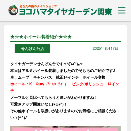
★☆★ホイール装着紹介★☆★
2025年8月17日
せんげん台店
タイヤガーデンせんげん台です✧٩(ˊωˋ*)و✧
本日はアルミホイール装着しましたのでそちらのご紹介です♪
車：ムーブ キャンバス 純正14インチ ホイール交換
ホイール：K・Quty（ｹｰｷｭｰﾃｨｰ） ピンク/ポリッシュ 14イン
チ
ノーマルと見比べてもらうと違いがわかりますね！
可愛さアップ間違いなし(♥ω♥*)！
その他ホイールも取扱いがありますのでお気軽にご相談くださ
いヽ(^^)ﾉ