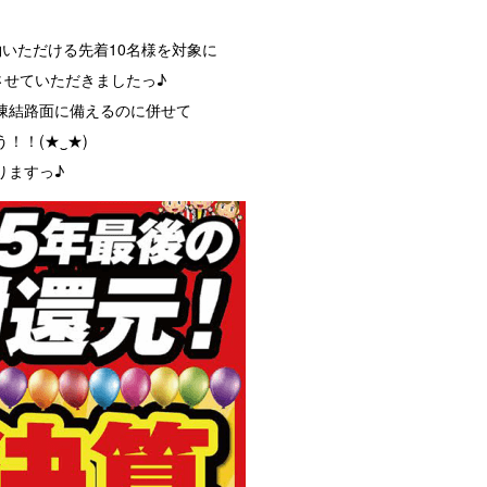
いただける先着10名様を対象に
させていただきましたっ♪
凍結路面に備えるのに併せて
！！(★‿★)
りますっ♪