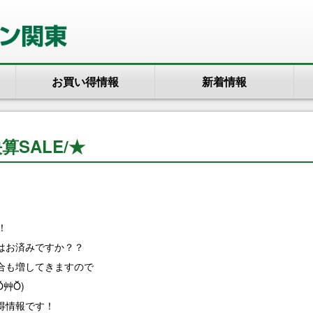
お買い得情報
新着情報
算SALE/★
！
はお済みですか？？
合も増してきますので
艸Ŏ)
得情報です！