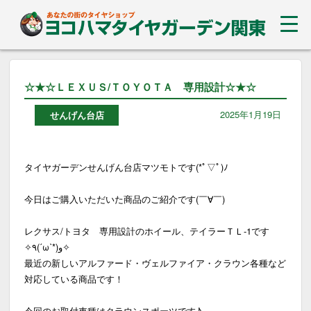
☆★☆ＬＥＸＵＳ/ＴＯＹＯＴＡ 専用設計☆★☆
2025年1月19日
せんげん台店
タイヤガーデンせんげん台店マツモトです(*ﾟ▽ﾟ)ﾉ
今日はご購入いただいた商品のご紹介です(￣∀￣)
レクサス/トヨタ 専用設計のホイール、テイラーＴＬ-1です
✧٩(ˊωˋ*)و✧
最近の新しいアルファード・ヴェルファイア・クラウン各種など
対応している商品です！
今回のお取付車種はクラウンスポーツです♪