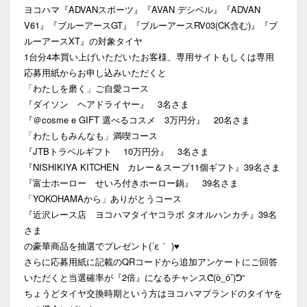
ヨコハマ『ADVANスポーツ』『AVAN デシベル』『ADVAN
V61』『ブルーアースGT』『ブルーアースRV03(CK含む)』『ブ
ルーアースXT』の対象タイヤ
1台分4本買い上げいただいたお客様、専用サイトもしくは専用
応募用紙からお申し込みいただくと
「わたしを磨く」ご自愛コース
『ダイソン ヘアドライヤー』 3名さま
『＠cosme e GIFT 選べるコスメ 3万円分』 20名さま
「わたしもみんなも」満喫コース
『JTBトラベルギフト 10万円分』 3名さま
『NISHIKIYA KITCHEN カレー＆スープ11個ギフト』39名さま
『富士ホーロー せいろ付きホーロー鍋』 39名さま
「YOKOHAMAから」ありがとうコース
『近沢レース店 ヨコハマタイヤコラボ タオルハンカチ』39名
さま
の豪華商品を抽選でプレゼント(´ε｀ )♥
さらに応募用紙に記載のQRコードから追加アンケートにご回答
いただくと当選確率が『2倍』になるチャンスᕦ(ò_óˇ)ᕤ“
ちょうどタイヤ交換時期という方はヨコハマブランドのタイヤを