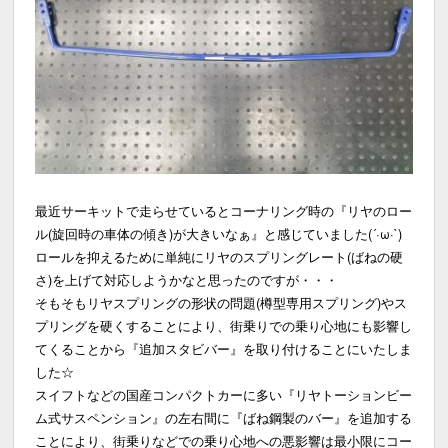
最近サーキットで走らせているとコーナリング時の『リヤのロー
ル(旋回時の車体の傾き)が大きいなぁ』と感じていました(´·ω·`)
ロールを抑えるために単純にリヤのスプリングレート(ばねの硬
さ)を上げて対応しようかなと思ったのですが・・・
そもそもリヤスプリングの形状の問題(樽型専用スプリング)やス
プリングを硬くすることにより、街乗りでの乗り心地にも影響し
てくることから『追加スタビバー』を取り付けることにいたしま
した☆
スイフトなどの国産コンパクトカーに多い『リヤトーションビー
ム式サスペンション』の左右間に『ばね鋼製のバー』を追加する
ことにより、街乗りなどでの乗り心地への悪影響は最小限にコー