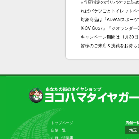
※当店指定のポリバケツに詰
ればバケツごとトイレットペ
対象商品は『ADVANスポーツV
X-CV G057』『ジオランダー
キャンペーン期間は11月30
皆様のご来店＆挑戦をお待ちして
トップページ
店舗一
店舗一覧
埼玉
お買い得情報