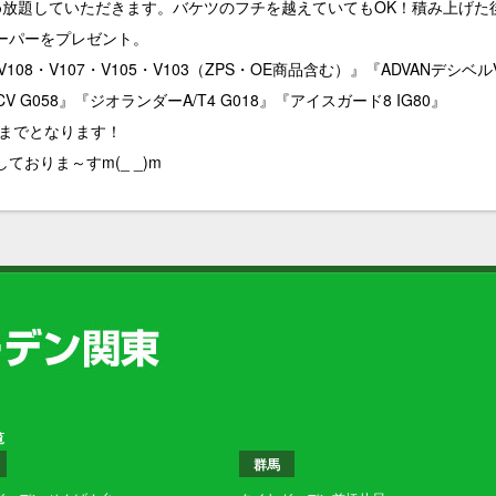
め放題していただきます。バケツのフチを越えていてもOK！積み上げた
ーパーをプレゼント。
108・V107・V105・V103（ZPS・OE商品含む）』『ADVANデシベル
CV G058』『ジオランダーA/T4 G018』『アイスガード8 IG80』
日までとなります！
おりま～すm(_ _)m
覧
群馬