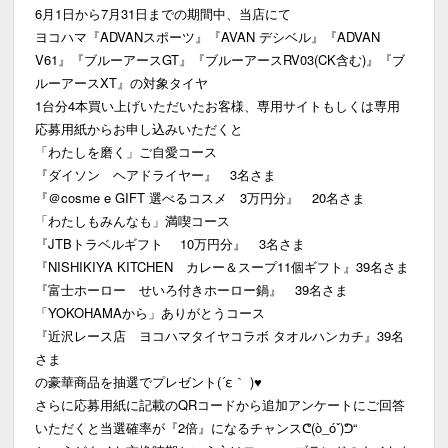
6月1日から7月31日までの期間中、当店にて
ヨコハマ『ADVANスポーツ』『AVAN デシベル』『ADVAN
V61』『ブルーアースGT』『ブルーアースRV03(CK含む)』『ブ
ルーアースXT』の対象タイヤ
1台分4本買い上げいただいたお客様、専用サイトもしくは専用
応募用紙からお申し込みいただくと
「わたしを磨く」ご自愛コース
『ダイソン ヘアドライヤー』 3名さま
『＠cosme e GIFT 選べるコスメ 3万円分』 20名さま
「わたしもみんなも」満喫コース
『JTBトラベルギフト 10万円分』 3名さま
『NISHIKIYA KITCHEN カレー＆スープ11個ギフト』39名さま
『富士ホーロー せいろ付きホーロー鍋』 39名さま
「YOKOHAMAから」ありがとうコース
『近沢レース店 ヨコハマタイヤコラボ タオルハンカチ』39名
さま
の豪華商品を抽選でプレゼント(´ε｀ )♥
さらに応募用紙に記載のQRコードから追加アンケートにご回答
いただくと当選確率が『2倍』になるチャンスᕦ(ò_óˇ)ᕤ“