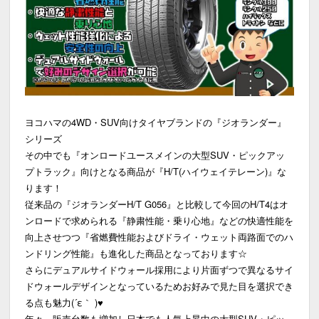
ヨコハマの4WD・SUV向けタイヤブランドの『ジオランダー』
シリーズ
その中でも『オンロードユースメインの大型SUV・ピックアッ
プトラック』向けとなる商品が『H/T(ハイウェイテレーン)』な
ります！
従来品の『ジオランダーH/T G056』と比較して今回のH/T4はオ
ンロードで求められる『静粛性能・乗り心地』などの快適性能を
向上させつつ『省燃費性能およびドライ・ウェット両路面でのハ
ンドリング性能』も進化した商品となっております☆
さらにデュアルサイドウォール採用により片面ずつで異なるサイ
ドウォールデザインとなっているためお好みで見た目を選択でき
る点も魅力(´ε｀ )♥
年々、販売台数も増加し日本でも人気上昇中の大型SUV・ピッ