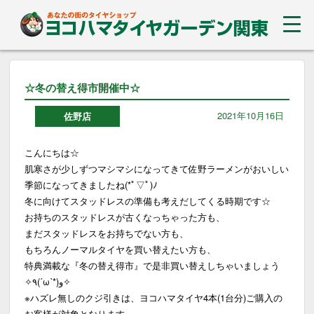
☆冬の替え得市開催中☆
2021年10月16日
佐野店
こんにちは☆
肌寒さが少しずつマシマシになってきて佐野ラーメンがおいしい
季節になってきましたね(*ﾟ▽ﾟ)ﾉ
冬に向けてスタッドレスの準備も考えだしてくる時期です☆
お持ちのスタッドレスが古くなっちゃった方も、
まだスタッドレスをお持ちでない方も、
もちろんノーマルタイヤを買い替えたい方も、
特典満載な『冬の替え得市』で是非買い替えしちゃいましょう
✧٩(ˊωˋ*)و✧
※ハズレ無しのクジ引きは、ヨコハマタイヤ4本(1台分)ご購入の
お客様が対象となります。