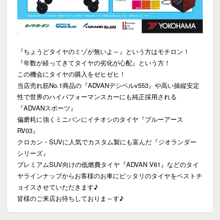
『ちょうどタイヤのミゾが無いよ～』という方はモチロン！
『年数が経ってきてタイヤの劣化が心配』という方！
この機会にタイヤの購入をゼヒゼヒ！
当店売れ筋No.1商品の『ADVANデシベルv553』や高い操縦安定
性で世界のハイパフォーマンスカーにも純正採用される
『ADVANスポーツ』
偏磨耗に強くミニバンにイチオシのタイヤ『ブルーアース
RV03』
クロカン・SUVに人気でカスタム製にも富んだ『ジオランダー
シリーズ』
プレミアムSUV向けの低燃費タイヤ『ADVAN V61』などのタイ
ヤラインナップからお客様のお車にピッタリのタイヤをベストチ
ョイスさせていただきます♪
皆様のご来店お待ちしておりま～す♪