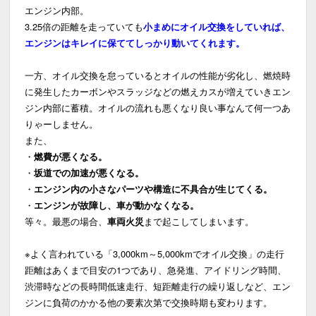
エンジン内部。
3.25倍の距離を走っていても
小まめにオイル交換をしていれば、
エンジンはキレイに保ててしっかり動いてくれます。
一方、オイル交換を怠っているとオイルの性能が劣化し、燃焼時
に発生したカーボンやスラッジなどの燃えカスが増えていきエン
ジン内部に蓄積。オイルの流れも悪くなり良い事なんて何一つあ
りゃーしません。
また、
・
燃費が悪くなる。
・
坂道での加速が悪くなる。
・
エンジン内の小さなパーツや構造に不具合が生じてくる。
・
エンジンが故障し、車が動かなくなる。
等々。最悪の場合、
車両火災
まで起こしてしまいます。
※よく言われている「3,000km～5,000kmでオイル交換」の走行
距離はあくまで目安の1つであり、急発進、アイドリング時間、
渋滞時などの長時間低速走行、短距離走行の繰り返しなど、エン
ジンに負荷のかかる他の要素次第で交換時期も変わります。