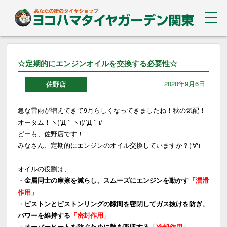
☆定期的にエンジンオイルを交換する必要性☆
2020年9月6日
佐野店
急な雷雨が増えてきて9月らしくなってきましたね！秋の気配！
オータム！ヽ(´Д｀ヽ)(/´Д｀)/
どーも、佐野店です！
みなさん、定期的にエンジンのオイル交換していますか？(‘∀‘)
オイルの役割は、
・
金属同士の摩擦を減らし、スムーズにエンジンを動かす
「潤滑
作用」
・
ピストンとピストンリングの隙間を密閉してガス抜けを防ぎ、
パワーを維持する
「密封作用」
・
オーバーヒートを防ぐために熱を吸収する
「冷却作用」