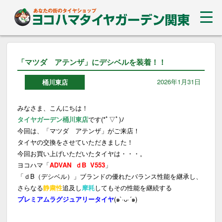
「マツダ アテンザ」にデシベルを装着！！
2026年1月31日
桶川東店
みなさま、こんにちは！
タイヤガーデン桶川東店
です(*ﾟ▽ﾟ)ﾉ
今回は、
「マツダ アテンザ」
がご来店！
タイヤ
の交換をさせていただきました！
今回お買い上げいただいた
タイヤ
は・・・。
ヨコハマ「
ADVAN ｄB V553
」
「ｄB（デシベル）」ブランドの優れたバランス性能を継承し、
さらなる
静粛性
追及し
摩耗
してもその性能を継続する
プレミアムラグジュアリータイヤ
(๑`·ᴗ·´๑)