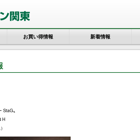
お買い得情報
新着情報
報
StaG〟
４H
込）