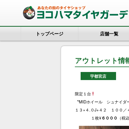
トップページ
店舗一覧
アウトレット情
宇都宮店
限定１台
〝MIDホイール シュナイダー 
１３×４.０J+４２ １００／
１枚¥
６０００
（税