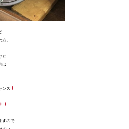
で
の方、
けど
方は
ャンス
ますので
ださい。