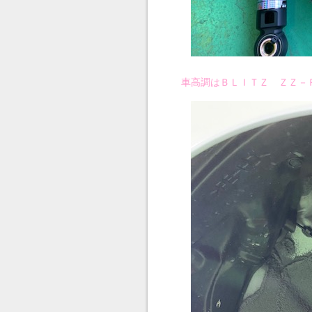
車高調はＢＬＩＴＺ ＺＺ－