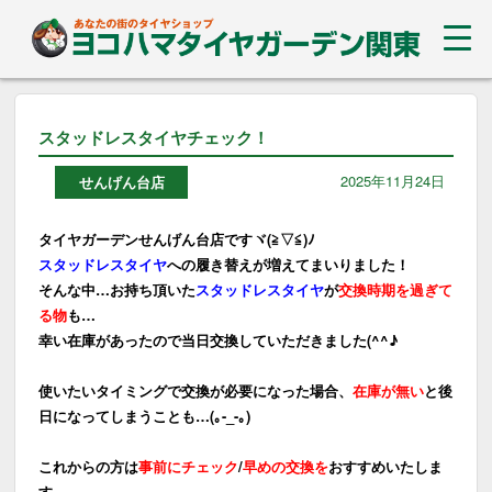
スタッドレスタイヤチェック！
2025年11月24日
せんげん台店
タイヤガーデンせんげん台店ですヾ(≧▽≦)ﾉ
スタッドレスタイヤ
への履き替えが増えてまいりました！
そんな中…お持ち頂いた
スタッドレスタイヤ
が
交換時期を過ぎて
る物
も…
幸い在庫があったので当日交換していただきました(^^♪
使いたいタイミングで交換が必要になった場合、
在庫が無い
と後
日になってしまうことも…(｡-_-｡)
これからの方は
事前にチェック
/
早めの交換を
おすすめいたしま
す。