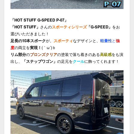
「HOT STUFF G-SPEED P-07」
「HOT STUFF」
さんの
スポーティシリーズ
「G-SPEED」
をお
選びいただきました！
足長の10本スポーク
が、
スポーティ
なデザインと、
軽量性
と
強
度
の両立を
実現！
(｀ω´)ｂ
リム部分
の
ブロンズクリア
の塗装で落ち着きのある
高級感
をも演
出し、
「ステップワゴン」
の足元を
クール
に飾ってくれます！