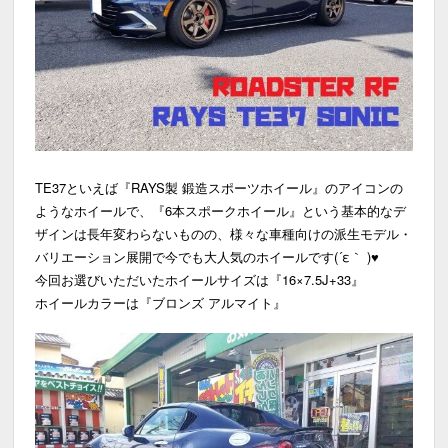
TE37といえば『RAYS製 鍛造スポーツホイール』のアイコンの
ようなホイールで、『6本スポークホイール』という基本的なデ
ザインは長年変わらないものの、様々な車種向けの派生モデル・
バリエーション展開で今でも大人気のホイールです(´ε｀ )♥
今回お選びいただいたホイールサイズは『16×7.5J+33』
ホイールカラーは『ブロンズ アルマイト』