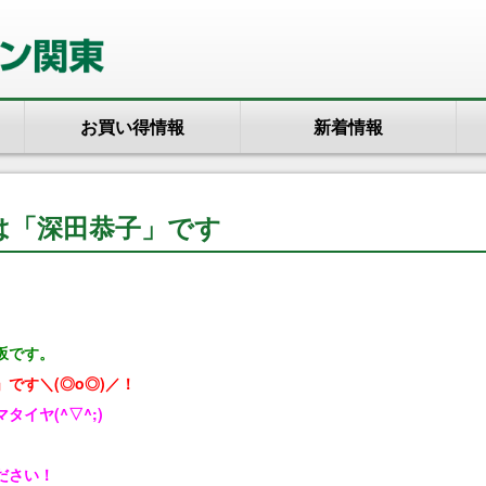
お買い得情報
新着情報
は「深田恭子」です
坂です。
です＼(◎o◎)／！
イヤ(^▽^;)
ださい！