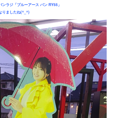
ンラジ「ブルーアース バン RY55」
なりましたね(
^_^
)