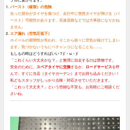
バースト（破裂）の危険
尖った部分がタイヤを傷つけ、走行中に突然タイヤが弾ける（バ
ースト）可能性があります。高速道路などでは大事故になりかね
ません。
エア漏れ（空気圧低下）
ホイールの密閉性が失われ、そこから徐々に空気が抜けてしまい
ます。気づかないうちにペチャンコになることも……。
もしもの時はどうすればいい？(/・ω・)/
「これくらい大丈夫かな？」と無理に自走するのは禁物です。
安全のために、
スペアタイヤに交換
するか、
ロードサービス
を呼
んで、すぐに当店（タイヤガーデン）までお持ち込みください！
私どもスタッフがしっかり点検・対応させていただきます。
「これって大丈夫？」という些細な不安も、お気軽にご相談くだ
さいね。