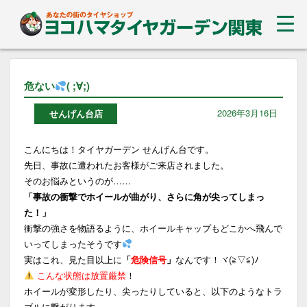
危ない
( ;∀;)
2026年3月16日
せんげん台店
こんにちは！タイヤガーデン せんげん台です。
先日、事故に遭われたお客様がご来店されました。
そのお悩みというのが……
「事故の衝撃でホイールが曲がり、さらに角が尖ってしまっ
た！」
衝撃の強さを物語るように、ホイールキャップもどこかへ飛んで
いってしまったそうです
実はこれ、見た目以上に
「
危険信号
」
なんです！ヾ(≧▽≦)ﾉ
こんな状態は放置厳禁
！
ホイールが変形したり、尖ったりしていると、以下のようなトラ
ブルに繋がります。