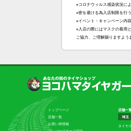
※コロナウィルス感染状況に
※密を避ける為入店制限を行
※イベント・キャンペーン内
※入店の際にはマスクの着用
ご協力、ご理解賜りますよう
トップページ
店舗一
店舗一覧
埼玉
お買い得情報
タイヤ
メンバーズカード紹介