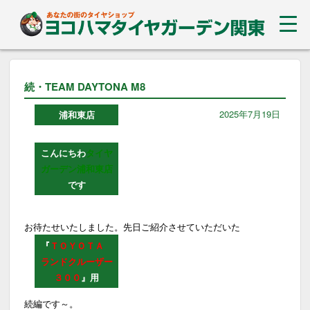
続・TEAM DAYTONA M8
2025年7月19日
浦和東店
こんにちわ
タイヤ
ガーデン浦和東店
です
お待たせいたしました。先日ご紹介させていただいた
『
ＴＯＹＯＴＡ
ランドクルーザー
３００
』用
続編です～。