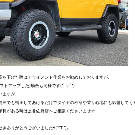
高を下げた際はアライメント作業をお勧めしておりますが、
トアップした)場合も同様です(*ﾟ▽ﾟ*)
いますが、
範囲でも補正してあげるだけでタイヤの寿命や乗り心地にも影響してく
摩耗がある時は是非佐野店へご相談くださいませ☆
この度は、当店をご利用いただきありがとうございました٩(ˊᗜˋ*)و