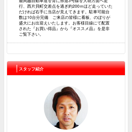
最関越自動車道を背に県道3号線を大胡方面へ走
行、西片貝町交差点を過ぎ約200ｍほど走っていた
だければ右手に当店が見えてきます。駐車可能台
数は10台分完備 ご来店の皆様に看板、のぼりが
盛大にお出迎えいたします。お客様目線にて配置
された『お買い得品』から『オススメ品』を是非
ご覧下さい。
スタッフ紹介