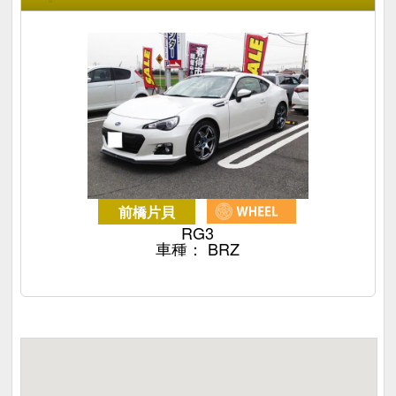
前橋片貝
RG3
車種：
BRZ