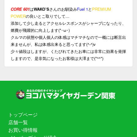
CORE 601
は
WAKO’S
さんのお馴染み
Fuel 1
と
PREMIUM
POWER
の良いとこ取りでして…
添加して少し走るとアクセルレスポンスがシャープになったり、
燃費が飛躍的に向上します(*･ω･)
クルマの状態や個人個人の体感はマチマチなので一概には断言出
来ませんが、私は体感出来ると思ってます(^-^)v
少々値段はしますが、くたびれてきたお車には非常に効果を発揮
しますので、是非気になったお客様は大澤まで(*^^*)
トップページ
店舗一覧
お買い得情報