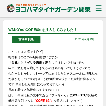
WAKO’sのCORE601を注入してみました！
2021年7月19日
前橋片貝店
こんにちは大澤です(*^^*)
梅雨明けのこの時期毎度思いますが！
「台風」
と
「ゲリラ豪雨」
勘弁してほしいですね～(^^;
年々、激しさが増してきてるのは気のせいでしょうか？(^^;
むかーしむかし、マレーシアに旅行したときスコールに見舞われ
た事があるのですが(向こうは毎回大体決まった時刻に降るそう
です)それと似た感じになってますね(-_-)
日本も着々と熱帯化してますね(+_+)
はい、今回は私の愛車である『プ～ちゃん』に
WAKO’S
の究極の
燃料添加剤である
『
CORE 601
』
を注入しました(*^^*)
私のプ～ちゃん(笑)は初期型直噴D4である為にカーボンが溜まり