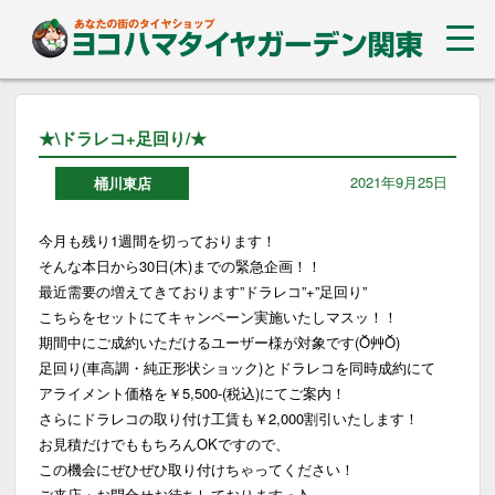
★\ドラレコ+足回り/★
2021年9月25日
桶川東店
今月も残り1週間を切っております！
そんな本日から30日(木)までの緊急企画！！
最近需要の増えてきております”ドラレコ”+”足回り”
こちらをセットにてキャンペーン実施いたしマスッ！！
期間中にご成約いただけるユーザー様が対象です(Ŏ艸Ŏ)
足回り(車高調・純正形状ショック)とドラレコを同時成約にて
アライメント価格を￥5,500-(税込)にてご案内！
さらにドラレコの取り付け工賃も￥2,000割引いたします！
お見積だけでももちろんOKですので、
この機会にぜひぜひ取り付けちゃってください！
ご来店・お問合せお待ちしておりますっ♪