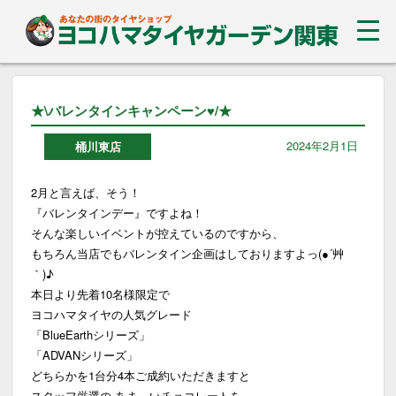
★\バレンタインキャンペーン♥/★
2024年2月1日
桶川東店
2月と言えば、そう！
『バレンタインデー』ですよね！
そんな楽しいイベントが控えているのですから、
もちろん当店でもバレンタイン企画はしておりますよっ(●´艸
｀)♪
本日より先着10名様限定で
ヨコハマタイヤの人気グレード
「BlueEarthシリーズ」
「ADVANシリーズ」
どちらかを1台分4本ご成約いただきますと
スタッフ厳選の あま～いチョコレートを