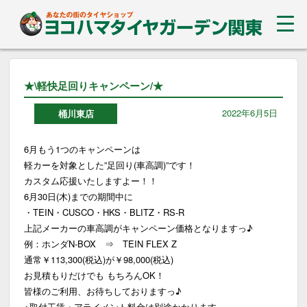
★\軽快足回りキャンペーン/★
2022年6月5日
桶川東店
6月もう1つのキャンペーンは
軽カーを対象とした”足回り(車高調)”です！
カスタム応援いたしますよー！！
6月30日(木)までの期間中に
・TEIN・CUSCO・HKS・BLITZ・RS-R
上記メーカーの車高調がキャンペーン価格となりますっ♪
例：ホンダN-BOX ⇒ TEIN FLEX Z
通常￥113,300(税込)が￥98,000(税込)
お見積もりだけでも もちろんOK！
皆様のご利用、お待ちしておりますっ♪
※取付工賃・アライメント料金は別途かかります。