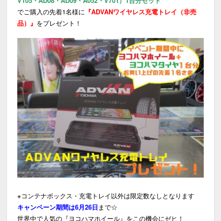
V105・AD08・AD09・A052・V701）1台分セット
でご購入の先着1名様に
『ADVANワイヤレス充電トレイ（非売
品）』
をプレゼント！
※コンテナボックス・充電トレイ以外は限定数なしとなります
キャンペーン期間は6月26日
まで☆
世界中で人気の『ヨコハマホイール』をこの機会にゼヒ！