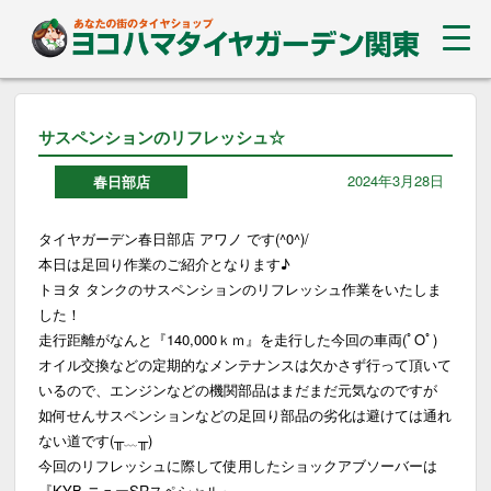
サスペンションのリフレッシュ☆
2024年3月28日
春日部店
タイヤガーデン春日部店 アワノ です(^0^)/
本日は足回り作業のご紹介となります♪
トヨタ タンクのサスペンションのリフレッシュ作業をいたしま
した！
走行距離がなんと『140,000ｋｍ』を走行した今回の車両(ﾟOﾟ)
オイル交換などの定期的なメンテナンスは欠かさず行って頂いて
いるので、エンジンなどの機関部品はまだまだ元気なのですが
如何せんサスペンションなどの足回り部品の劣化は避けては通れ
ない道です(╥﹏╥)
今回のリフレッシュに際して使用したショックアブソーバーは
『KYB ニューSRスペシャル』