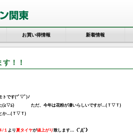
お買い得情報
新着情報
ます！！
です(*ﾟ▽ﾟ)ﾉ
た(≧▽≦) ただ、今年は花粉が凄いらしいですが…(Ｔ▽Ｔ)
か…(Ｔ▽Ｔ)
４/１
より
夏タイヤ
が
値上がり
致します…《ﾟДﾟ》