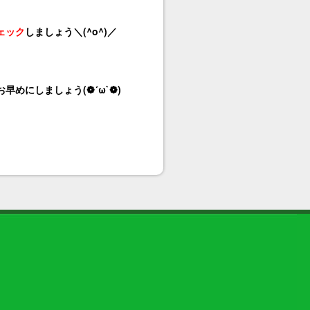
ェック
しましょう＼(^o^)／
めにしましょう(❁´ω`❁)