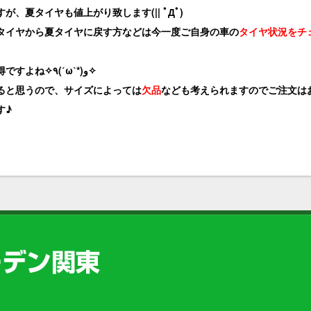
、夏タイヤも値上がり致します(|| ﾟДﾟ)
タイヤから夏タイヤに戻す方などは今一度ご自身の車の
タイヤ状況をチ
値上がる前に交換した方がお得ですよね✧٩(ˊωˋ*)و✧
ると思うので、サイズによっては
欠品
なども考えられますのでご注文はお早
す♪