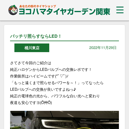
バッチリ照らすならLED！
2022年11月29日
桶川東店
さてさて今回のご紹介は
純正ハロゲンからLEDバルブへの交換レポです！
作業個所はハイビームです(*ﾟ▽ﾟ)ﾉ
「もっと遠くまで照らせるパワーを～！」ってなったら
LEDバルブへの交換が良いですよねっ♪
純正の電球色の光から、パワフルな白い光へと変わり
夜道も安心ですヨ(Ŏ艸Ŏ)