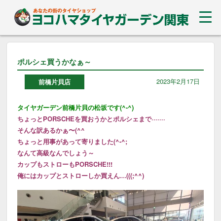
ポルシェ買うかなぁ～
2023年2月17日
前橋片貝店
タイヤガーデン前橋片貝の松坂です(^-^)
ちょっとPORSCHEを買おうかとポルシェまで·······
そんな訳あるかぁ〜(^^ゞ
ちょっと用事があって寄りました(^-^;
なんて高級なんでしょう～
カップもストローもPORSCHE!!!
俺にはカップとストローしか買えん…(((;^^)