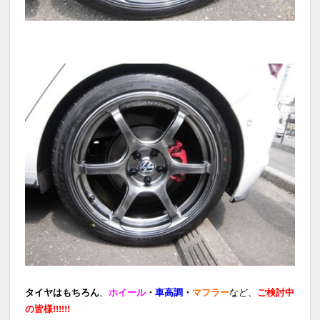
タイヤはもちろん
、
ホイ
ール
・
車高調
・
マフラー
など、
ご検討中
の皆様!!!!!!