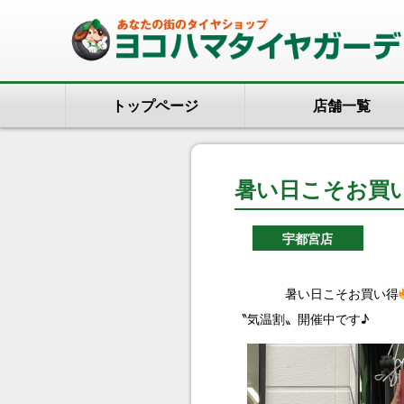
トップページ
店舗一覧
暑い日こそお買
宇都宮店
暑い日こそお買い得
〝気温割〟開催中です♪