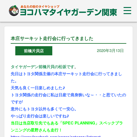
本庄サーキット走行会に行ってきました
2020年3月13日
前橋片貝店
タイヤガーデン前橋片貝の松坂です
。
先日はトヨタ関係主催の本庄サーキット走行会に行ってきまし
た。
天気も良く一日楽しめました♪
トヨタ関係の走行会に私は日産で肩身狭いな～・・と思ていたの
ですが
意外にもトヨタ以外も多くて一安心。
やっぱり走行会は楽しいですね♪
当日は当店取引先でもある「SPEC PLANNING」スペックプラ
ンニングの星野さんも走行！
https://www.facebook.com/pages/category/Internet-