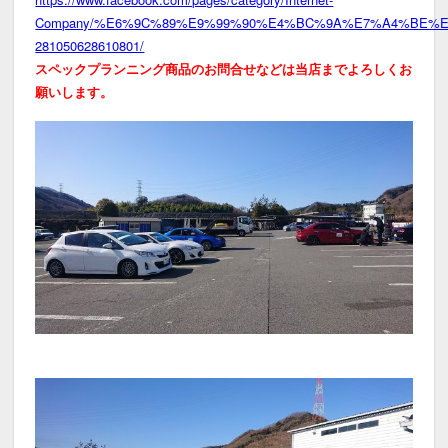
Company/%E6%9C%89%E9%99%90%E4%BC%9A%E7%A4%BE%
281050628610801/
スペックプランニング商品のお問合せなどは当店までよろしくお
願いします。