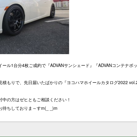
ール1台分4枚ご成約で『ADVANサンシェード』『ADVANコンテナ
積もりで、先日届いたばかりの『ヨコハマホイールカタログ2022 vol
討中の方はゼヒともご相談ください！
ちしておりま～すm(_ _)m