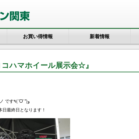
お買い得情報
新着情報
ヨコハマホイール展示会☆』
タイヤガーデン春日部店 アワノ です٩(ˊᗜˋ*)و
本日最終日となります！