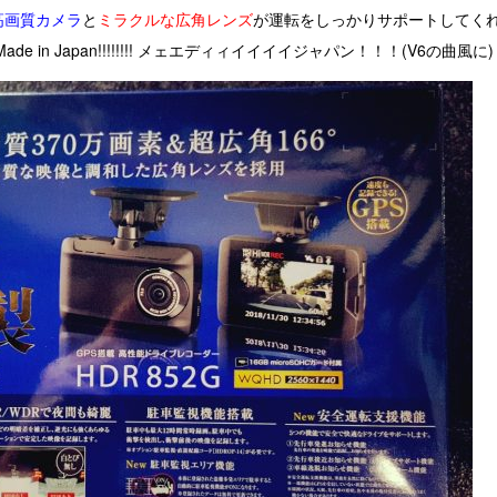
高画質カメラ
と
ミラクルな広角レンズ
が運転をしっかりサポートしてく
 in Japan!!!!!!!! メェエディィイイイイジャパン！！！(V6の曲風に)