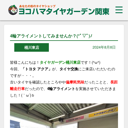
4輪アライメントしてみませんか？(*ﾟ▽ﾟ)ﾉ
2024年8月8日
桶川東店
皆様こんにちは！
タイヤガーデン桶川東店
です！(^ω^)
今回、
「トヨタ アクア」
が、
タイヤ交換
にご来店いただいたの
ですが・・・。
古いタイヤを確認したところやや
偏摩耗気味
だったことと、
長距
離走行車
だったので、
4輪アライメント
を実施させていただきま
した！(｀ω´)ｂ