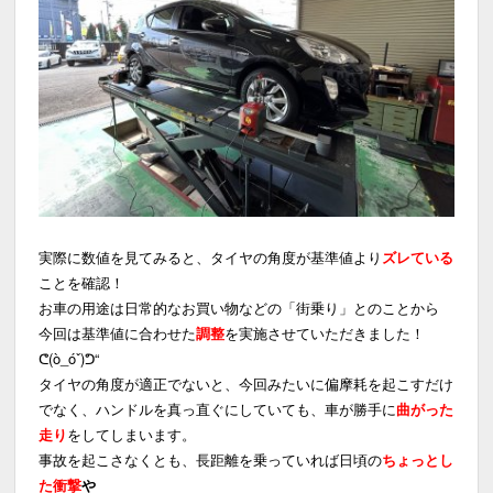
実際に数値を見てみると、タイヤの角度が基準値より
ズレている
ことを確認！
お車の用途は日常的なお買い物などの「街乗り」とのことから
今回は基準値に合わせた
調整
を実施させていただきました！
ᕦ(ò_óˇ)ᕤ“
タイヤの角度が適正でないと、今回みたいに偏摩耗を起こすだけ
でなく、ハンドルを真っ直ぐにしていても、車が勝手に
曲がった
走り
をしてしまいます。
事故を起こさなくとも、長距離を乗っていれば日頃の
ちょっとし
た衝撃
や