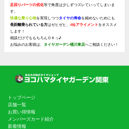
足回りパーツの劣化
等で角度は少しずつズレていってしまいま
す。
快適な乗り心地
を実現しつつ
タイヤの寿命
を縮めないためにも
長距離乗られている方
はゼヒゼヒ、
4輪
アライメント
をオススメ
します！
相談だけでももちろんＯＫっ♪
お悩みのお客様は、
タイヤガーデン桶川東店
へご相談ください！
トップページ
店舗一覧
お買い得情報
メンバーズカード紹介
新着情報