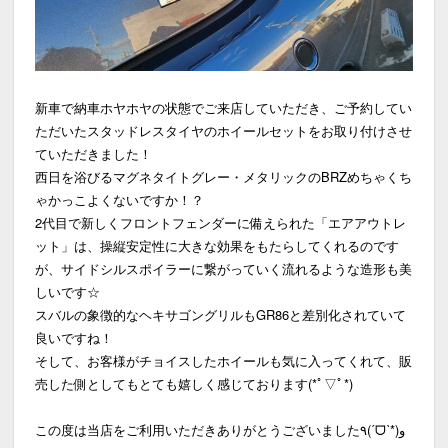
新車で納車ホヤホヤの状態でご来店していただき、ご予約してい
ただいたスタッドレスタイヤのホイールセットをお取り付けさせ
ていただきました！
西日を浴びるマグネタイトグレー・メタリックのBRZめちゃくち
ゃかっこよくないですか！？
2代目で新しくフロントフェンダーに備えられた「エアアウトレ
ット」は、操縦安定性に大きな効果をもたらしてくれるのです
が、サイドシルスポイラーに繋がっていく流れるような造形も美
しいです☆
スバルの象徴的なヘキサゴングリルもGR86と差別化されていて
良いですね！
そして、お客様がチョイスしたホイールも気に入ってくれて、販
売した側としてもとても嬉しく感じております(*ﾟ▽ﾟ*)
この度は当店をご利用いただきありがとうございました٩(ˊᗜˋ*)و