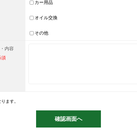
カー用品
オイル交換
その他
・内容
必須
なります。