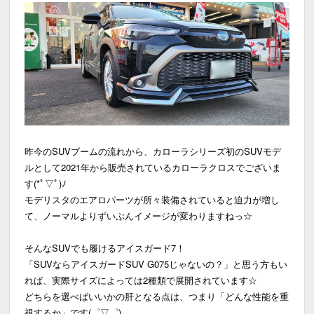
昨今のSUVブームの流れから、カローラシリーズ初のSUVモデ
ルとして2021年から販売されているカローラクロスでございま
す(*ﾟ▽ﾟ)ﾉ
モデリスタのエアロパーツが所々装備されていると迫力が増し
て、ノーマルよりずいぶんイメージが変わりますねっ☆
そんなSUVでも履けるアイスガード7！
「SUVならアイスガードSUV G075じゃないの？」と思う方もい
れば、実際サイズによっては2種類で展開されています☆
どちらを選べばいいかの肝となる点は、つまり「どんな性能を重
視するか」です(゜▽゜)