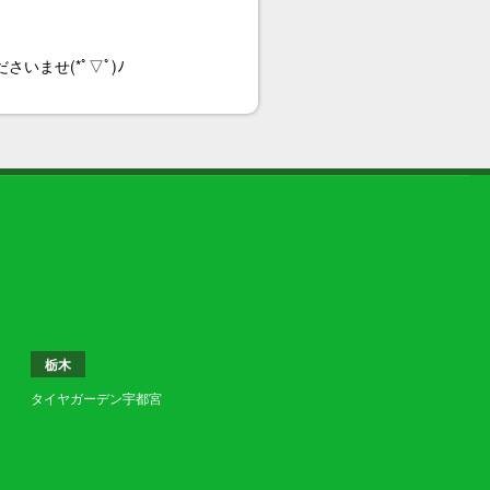
ませ(*ﾟ▽ﾟ)ﾉ
栃木
タイヤガーデン宇都宮