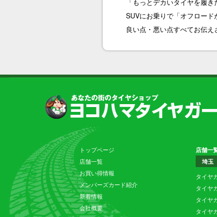
「もっとデカいタイヤを履きた
SUVにお乗りで「オフロー
良い点・悪い点すべてお伝えさ
トップページ
店舗一
店舗一覧
埼玉
お買い得情報
タイヤ
メンバーズカード紹介
タイヤ
新着情報
タイヤ
会社概要
タイヤ