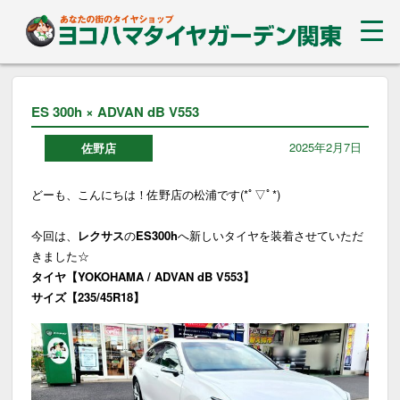
ES 300h × ADVAN dB V553
2025年2月7日
佐野店
どーも、こんにちは！佐野店の松浦です(*ﾟ▽ﾟ*)
今回は、
レクサス
の
ES300h
へ新しいタイヤを装着させていただ
きました☆
タイヤ【YOKOHAMA / ADVAN dB V553】
サイズ【235/45R18】