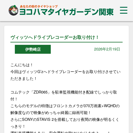
ヴィッツへドライブレコーダーお取り付け！
2026年2月19日
伊勢崎店
こんにちは！
今回はヴィッツG’zへドライブレコーダーをお取り付けさせてい
ただきました！
コムテック「ZDR065」を駐車監視機能付き配線でしっかり取
付！
こちらのモデルの特徴はフロントカメラが370万画素+WQHDの
解像度なので映像がめっちゃ綺麗に録画可能！
さらにSONYのSTAVIS 2を搭載しており夜間の映像が明るくく
っきり！
運転支援機能もあり、安全運転の助けになりますよ～～！