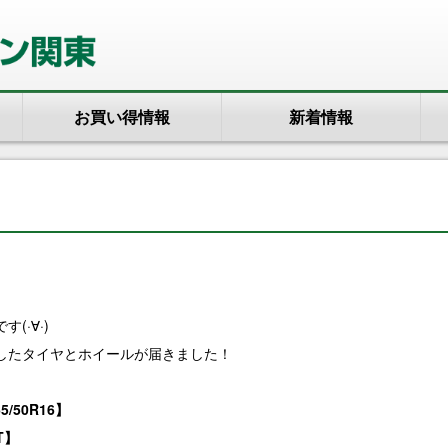
お買い得情報
新着情報
(·∀·)
したタイヤとホイールが届きました！
5/50R16】
T】