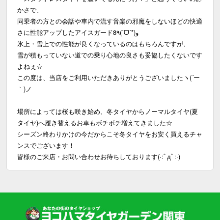
かさで、
同乗者の方との会話や車内で流す音楽の邪魔をしないほどの快適
さに性能アップしたアイスガード8٩(ˊᗜˋ*)و
氷上・雪上での性能が良くなっているのはもちろんですが、
雪が積もっていない道での乗り心地の良さも妥協したくないです
よねぇ☆
この度は、当店をご利用いただきありがとうございましたヽ(´ー
｀)ノ
場所によっては桜も咲き始め、冬タイヤからノーマルタイヤ(夏
タイヤ)へ履き替えるお車もボチボチ増えてきました☆
シーズン終わりかけの今だからこそ冬タイヤをお安く買えるチャ
ンスでございます！
皆様のご来店・お問い合わせお待ちしております(·:ﾟдﾟ:·)