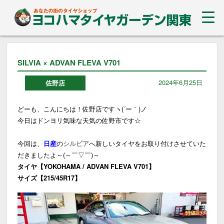
SILVIA × ADVAN FLEVA V701
2024年6月25日
佐野店
どーも、こんにちは！佐野店ですヽ(´ー｀)ノ
今日はドンヨリ気味な天気の佐野市です☆
今回は、
日産
の
シルビア
へ新しいタイヤをお取り付けさせていた
だきましたよ～(～￣▽￣)～
タイヤ【YOKOHAMA / ADVAN FLEVA V701】
サイズ【215/45R17】